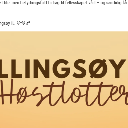
t lite, men betydningsfullt bidrag til fellesskapet vårt – og samtidig får 
ingsøy IL. 💛💙🍂